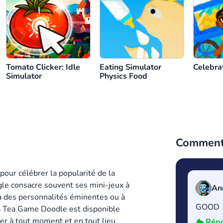
Tomato Clicker: Idle
Eating Simulator
Celebrat
Simulator
Physics Food
Commenta
our célébrer la popularité de la
le consacre souvent ses mini-jeux à
An
’à des personnalités éminentes ou à
GOOD
oba Tea Game Doodle est disponible
er à tout moment et en tout lieu.
Rép