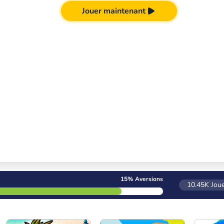
Jouer maintenant
15%
Aversions
10.45K
Joue