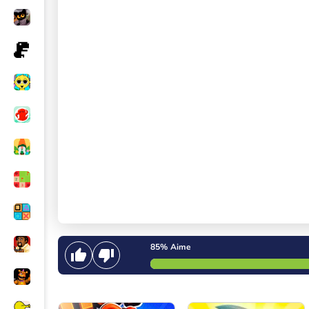
85%
Aime