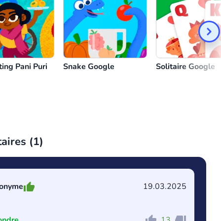
ing Pani Puri
Snake Google
Solitaire Google
ires (
1
)
onyme
19.03.2025
ondre
13