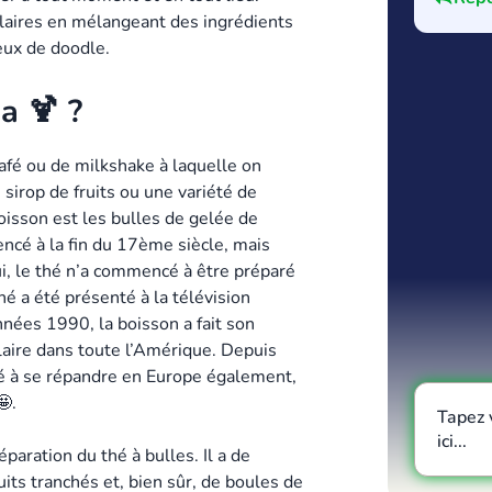
laires en mélangeant des ingrédients
eux de doodle.
a 🍹 ?
afé ou de milkshake à laquelle on
sirop de fruits ou une variété de
oisson est les bulles de gelée de
encé à la fin du 17ème siècle, mais
ui, le thé n’a commencé à être préparé
é a été présenté à la télévision
nnées 1990, la boisson a fait son
laire dans toute l’Amérique. Depuis
 à se répandre en Europe également,
.
Tapez 
ici...
éparation du thé à bulles. Il a de
its tranchés et, bien sûr, de boules de