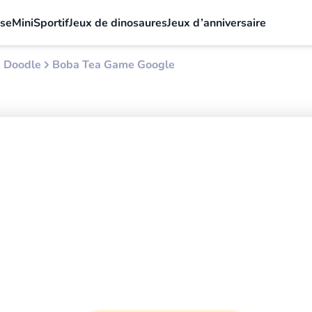
sse
Mini
Sportif
Jeux de dinosaures
Jeux d’anniversaire
e Doodle
Boba Tea Game Google