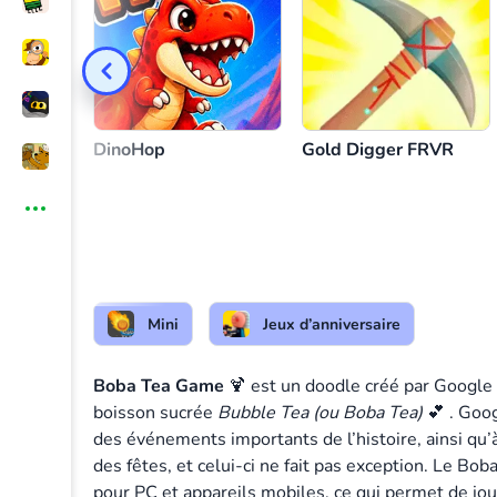
Faire du thé
ou
Muet
ou
DinoHop
Gold Digger FRVR
Mini
Jeux d’anniversaire
Boba Tea Game
🍹 est un doodle créé par Google p
boisson sucrée
Bubble Tea (ou Boba Tea)
💕 . Goog
des événements importants de l’histoire, ainsi qu
des fêtes, et celui-ci ne fait pas exception. Le B
pour PC et appareils mobiles, ce qui permet de jou