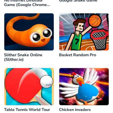
No Internet Dinosaur
Google Snake Game
Game (Google Chrome
Dino)
Slither Snake Online
Basket Random Pro
(Slither.io)
Table Tennis World Tour
Chicken invaders