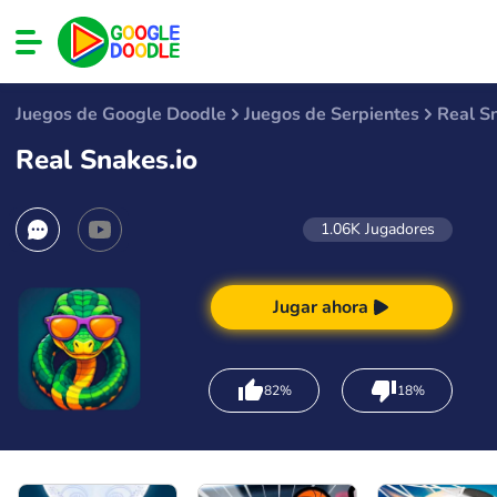
Juegos de Google Doodle
Juegos de Serpientes
Real S
Real Snakes.io
1.06K
Jugadores
Jugar ahora
82%
18%