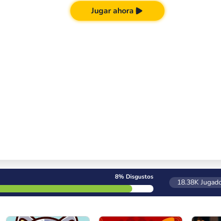
Jugar ahora
8%
Disgustos
18.38K
Jugado