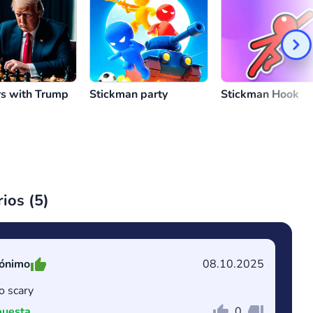
s with Trump
Stickman party
Stickman Hook
ios (
5
)
ónimo
08.10.2025
 scary
uesta
0