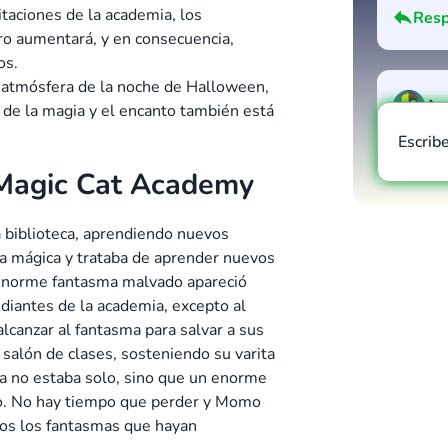
itaciones de la academia, los
Resp
ro aumentará, y en consecuencia,
os.
a atmósfera de la noche de Halloween,
An
u de la magia y el encanto también está
Escrib
mükkem
Resp
e Magic Cat Academy
 biblioteca, aprendiendo nuevos
ita mágica y trataba de aprender nuevos
n enorme fantasma malvado apareció
diantes de la academia, excepto al
lcanzar al fantasma para salvar a sus
salón de clases, sosteniendo su varita
ma no estaba solo, sino que un enorme
cio. No hay tiempo que perder y Momo
odos los fantasmas que hayan