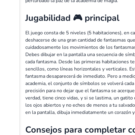
perturbado la paz de la academia de magia.
Jugabilidad 🎮 principal
El juego consta de 5 niveles (5 habitaciones), en
deshacerse de una gran cantidad de fantasmas que
cuidadosamente los movimientos de los fantasmas 
Debes dibujar en la pantalla una secuencia de sím
cada fantasma. Desde las primeras habitaciones t
sencillos, como líneas horizontales y verticales. Es
fantasma desaparecerá de inmediato. Pero a medida
academia, el conjunto de símbolos se volverá cada v
precisión para no dejar que el fantasma se acerq
verdad, tiene cinco vidas, y si se lastima, un gatit
los ojos abiertos y no eches de menos a tu salvad
en la pantalla, dibuja inmediatamente un corazón
Consejos para completar c