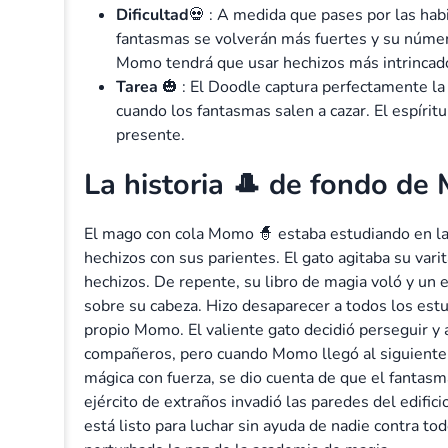
Dificultad
💀 : A medida que pases por las hab
fantasmas se volverán más fuertes y su núme
Momo tendrá que usar hechizos más intrincad
Tarea
🎃 : El Doodle captura perfectamente l
cuando los fantasmas salen a cazar. El espírit
presente.
La historia 🎩 de fondo d
El mago con cola Momo 🧙 estaba estudiando en la
hechizos con sus parientes. El gato agitaba su var
hechizos. De repente, su libro de magia voló y u
sobre su cabeza. Hizo desaparecer a todos los estu
propio Momo. El valiente gato decidió perseguir y a
compañeros, pero cuando Momo llegó al siguiente 
mágica con fuerza, se dio cuenta de que el fantas
ejército de extraños invadió las paredes del edifi
está listo para luchar sin ayuda de nadie contra t