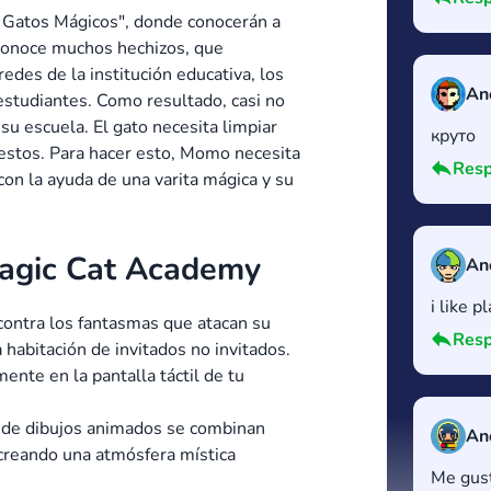
 Gatos Mágicos", donde conocerán a
conoce muchos hechizos, que
edes de la institución educativa, los
An
estudiantes. Como resultado, casi no
u escuela. El gato necesita limpiar
круто
estos. Para hacer esto, Momo necesita
Resp
con la ayuda de una varita mágica y su
Magic Cat Academy
An
i like p
contra los fantasmas que atacan su
Resp
 habitación de invitados no invitados.
ente en la pantalla táctil de tu
s de dibujos animados se combinan
An
creando una atmósfera mística
Me gus