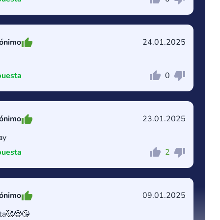
ónimo
24.01.2025
uesta
0
Comentario
Cancelar
ónimo
23.01.2025
lay
uesta
2
Comentario
Cancelar
ónimo
09.01.2025
ta🥰😍😘