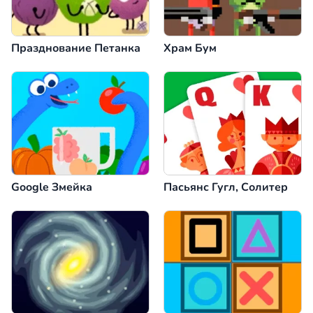
Празднование Петанка
Храм Бум
Google Змейка
Пасьянс Гугл, Солитер