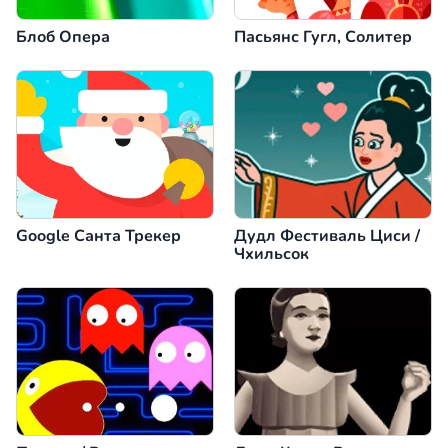
Блоб Опера
Пасьянс Гугл, Солитер
Google Санта Трекер
Дудл Фестиваль Циси /
Чхильсок