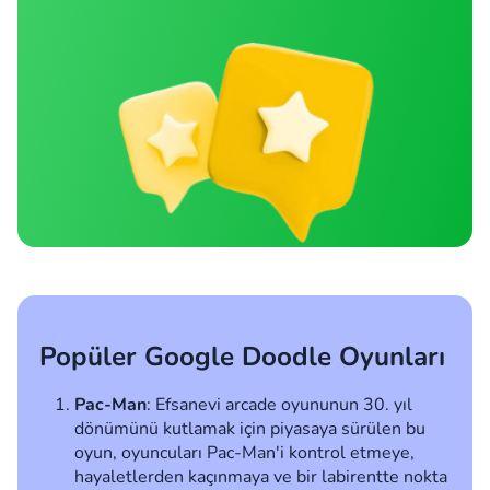
Popüler Google Doodle Oyunları
Pac-Man
: Efsanevi arcade oyununun 30. yıl
dönümünü kutlamak için piyasaya sürülen bu
oyun, oyuncuları Pac-Man'i kontrol etmeye,
hayaletlerden kaçınmaya ve bir labirentte nokta