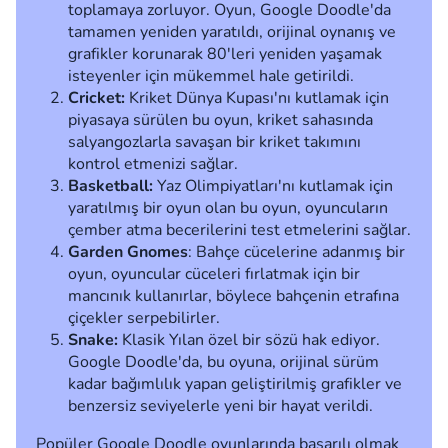
toplamaya zorluyor. Oyun, Google Doodle'da
tamamen yeniden yaratıldı, orijinal oynanış ve
grafikler korunarak 80'leri yeniden yaşamak
isteyenler için mükemmel hale getirildi.
Cricket:
Kriket Dünya Kupası'nı kutlamak için
piyasaya sürülen bu oyun, kriket sahasında
salyangozlarla savaşan bir kriket takımını
kontrol etmenizi sağlar.
Basketball:
Yaz Olimpiyatları'nı kutlamak için
yaratılmış bir oyun olan bu oyun, oyuncuların
çember atma becerilerini test etmelerini sağlar.
Garden Gnomes
: Bahçe cücelerine adanmış bir
oyun, oyuncular cüceleri fırlatmak için bir
mancınık kullanırlar, böylece bahçenin etrafına
çiçekler serpebilirler.
Snake:
Klasik Yılan özel bir sözü hak ediyor.
Google Doodle'da, bu oyuna, orijinal sürüm
kadar bağımlılık yapan geliştirilmiş grafikler ve
benzersiz seviyelerle yeni bir hayat verildi.
Popüler Google Doodle oyunlarında başarılı olmak