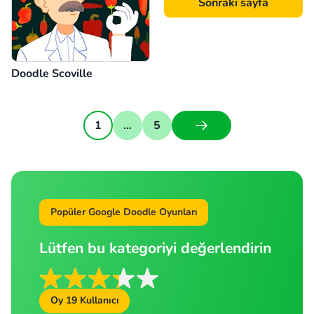
Sonraki sayfa
Doodle Scoville
1
...
5
Popüler Google Doodle Oyunları
Lütfen bu kategoriyi değerlendirin
Oy
19
Kullanıcı