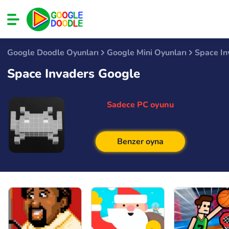
Google Doodle Oyunları
Google Mini Oyunları
Space In
Space Invaders Google
Sadece PC oyunu
Benzer oyna