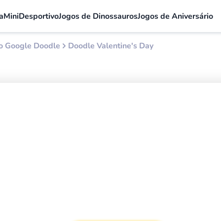
a
Mini
Desportivo
Jogos de Dinossauros
Jogos de Aniversário
do Google Doodle
Doodle Valentine's Day