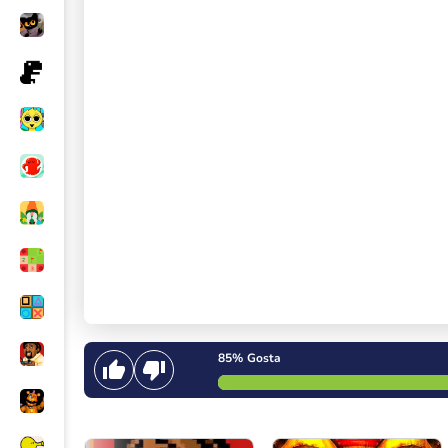
85%
Gosta