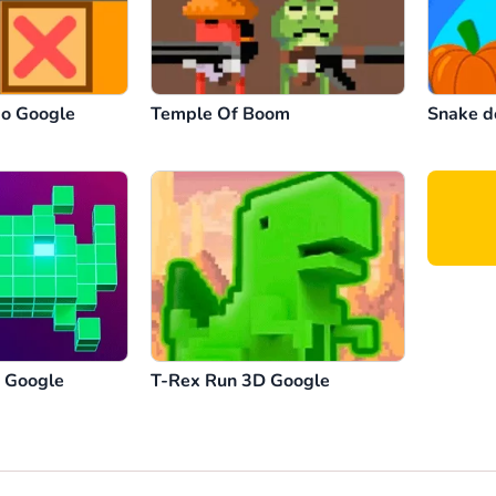
do Google
Temple Of Boom
Snake d
s Google
T-Rex Run 3D Google