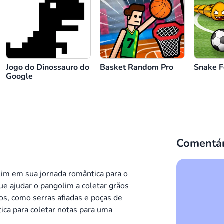
Saltar
ou
ou
Nadar para cima
Jogo do Dinossauro do
Basket Random Pro
Snake F
Google
Comentár
im em sua jornada romântica para o
ue ajudar o pangolim a coletar grãos
os, como serras afiadas e poças de
ica para coletar notas para uma