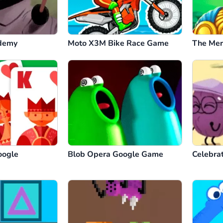
demy
Moto X3M Bike Race Game
The Mer
oogle
Blob Opera Google Game
Celebra