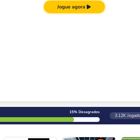
Jogue agora
15%
Desagrados
3.12K
Jogado