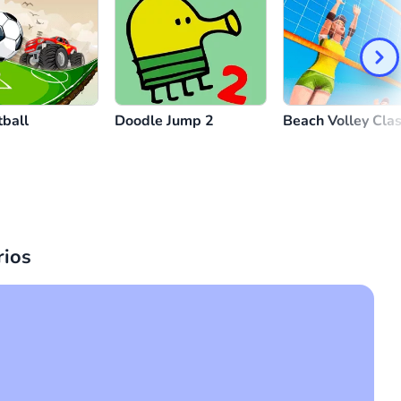
tball
Doodle Jump 2
Beach Volley Cla
ios