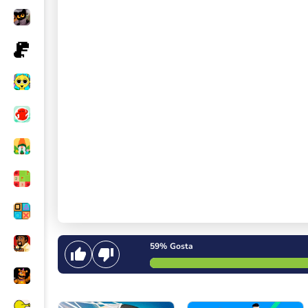
59%
Gosta