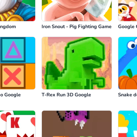
ingdom
Iron Snout - Pig Fighting Game
Google 
do Google
T-Rex Run 3D Google
Snake d