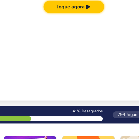
Jogue agora
41%
Desagrados
799
Jogado