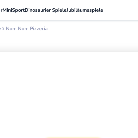
r
Mini
Sport
Dinosaurier Spiele
Jubiläumsspiele
e
Nom Nom Pizzeria