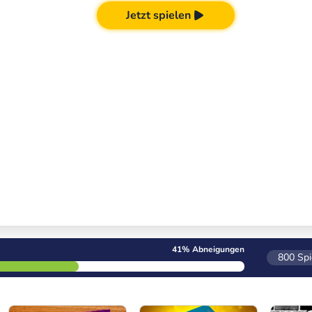
Jetzt spielen
41%
Abneigungen
800
Spi