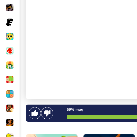
59%
mag