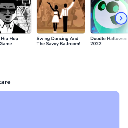
f Hip Hop
Swing Dancing And
Doodle Halloween
 Game
The Savoy Ballroom!
2022
are