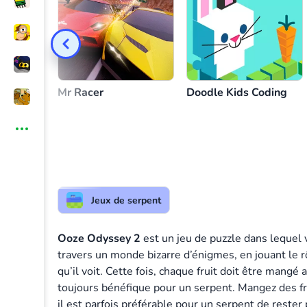
Contrôle des serpents
ou
Joueur 1
Contrôle de la couleuvre rouge
Joueur 2
Mr Racer
Doodle Kids Coding
Jeux de serpent
Ooze Odyssey 2
est un jeu de puzzle dans lequel
travers un monde bizarre d’énigmes, en jouant le 
qu’il voit. Cette fois, chaque fruit doit être mangé 
toujours bénéfique pour un serpent. Mangez des f
il est parfois préférable pour un serpent de rester 