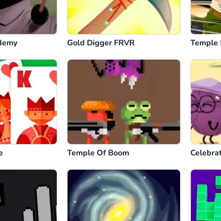
demy
Gold Digger FRVR
Temple 
e
Temple Of Boom
Celebra