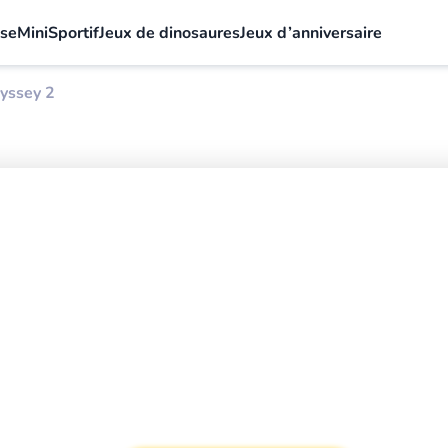
sse
Mini
Sportif
Jeux de dinosaures
Jeux d’anniversaire
yssey 2