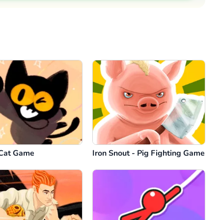
Commentaire
Annuler
Cat Game
Iron Snout - Pig Fighting Game