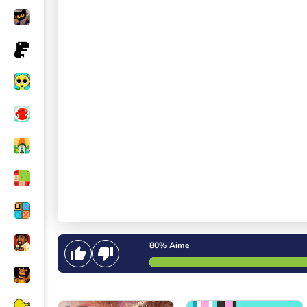
80%
Aime