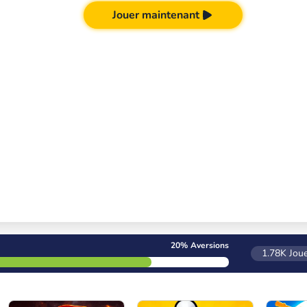
Jouer maintenant
20%
Aversions
1.78K
Joue