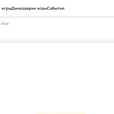
 игры
Динозаврик игры
События
 Кот