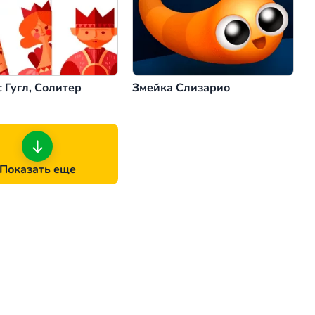
 Гугл, Солитер
Змейка Слизарио
Показать еще