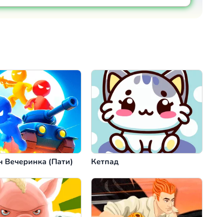
Коментировать
Отмена
н Вечеринка (Пати)
Кетпад