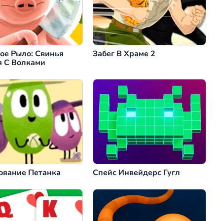
ое Рыло: Свинья
Забег В Храме 2
я С Волками
ование Петанка
Спейс Инвейдерс Гугл