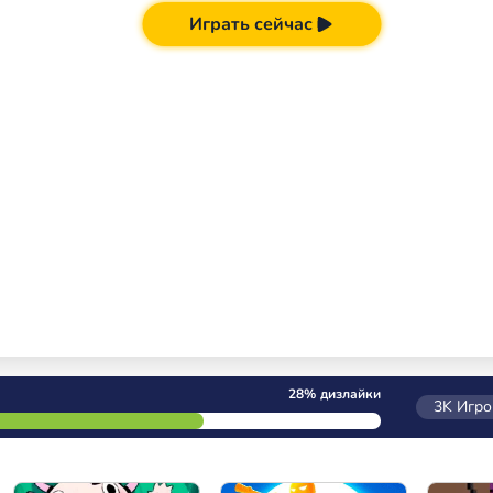
Играть сейчас
28%
дизлайки
3K
Игро