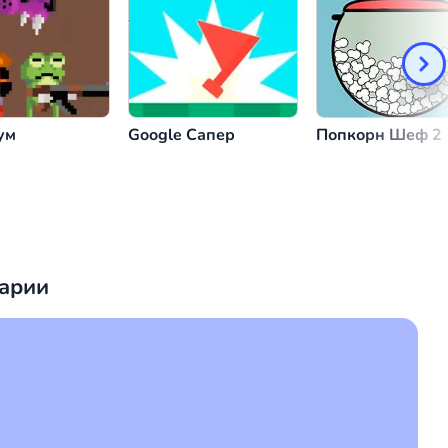
ауза/ Меню
или
ум
Google Сапер
Попкорн Шеф 2
арии