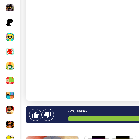
72%
лайки