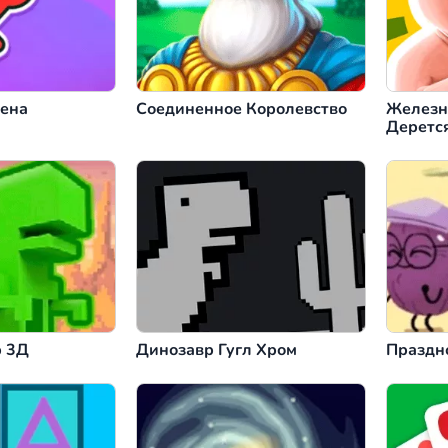
ена
Соединенное Королевство
Железн
Деретс
р 3Д
Динозавр Гугл Хром
Праздн