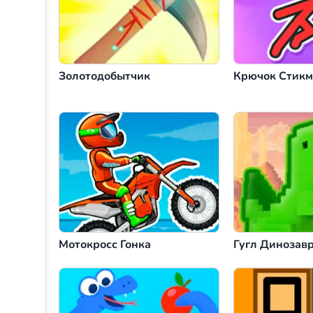
Золотодобытчик
Крючок Стикм
Мотокросс Гонка
Гугл Динозав