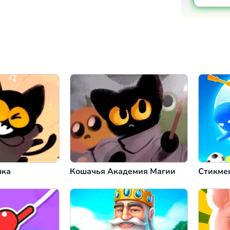
шка
Кошачья Академия Магии
Стикме