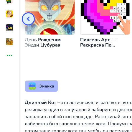
Перечень уровней
Передв
Начать игру после проигрыша/ Перейти 
День Рождения
Пиксель Арт —
Эйдзи Цубурая
Раскраска По
Номерам
Змейка
Длинный Кот
– это логическая игра о коте, ко
резинка угодил в запутанный лабиринт и для т
заполнить собой всю площадь. Растягивай кота
лабиринта был заполнен телом кота. Продумыв
потом тащи голову кота так, чтобы он растяну