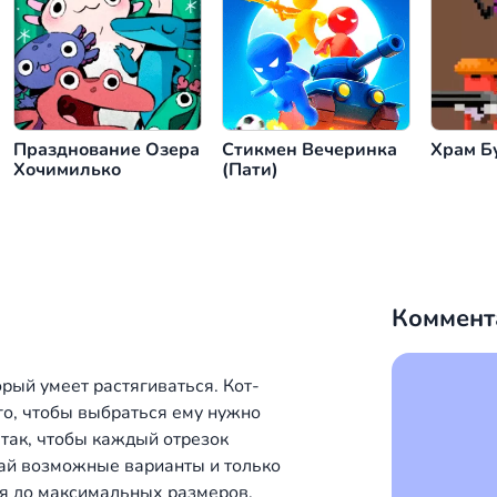
ижение длинного кота
или
или
или
П
дальше
или
Празднование Озера
Стикмен Вечеринка
Храм Б
Хочимилько
(Пати)
Коммент
торый умеет растягиваться. Кот-
ого, чтобы выбраться ему нужно
 так, чтобы каждый отрезок
ай возможные варианты и только
лся до максимальных размеров.