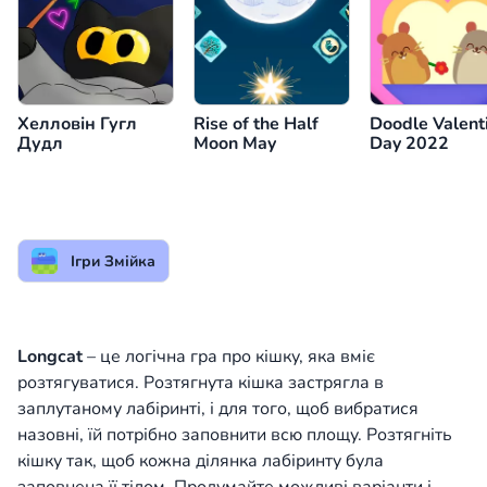
Хелловін Гугл
Rise of the Half
Doodle Valent
Дудл
Moon May
Day 2022
Ігри Змійка
Longcat
– це логічна гра про кішку, яка вміє
розтягуватися. Розтягнута кішка застрягла в
заплутаному лабіринті, і для того, щоб вибратися
назовні, їй потрібно заповнити всю площу. Розтягніть
кішку так, щоб кожна ділянка лабіринту була