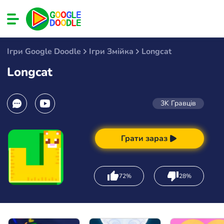
Ігри Google Doodle
Ігри Змійка
Longcat
Longcat
3K
Гравців
Грати зараз
72%
28%