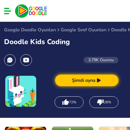
Google Doodle Oyunları
Google Sınıf Oyunları
Doodle 
Doodle Kids Coding
3.79K
Oyuncu
Şimdi oyna
72%
28%