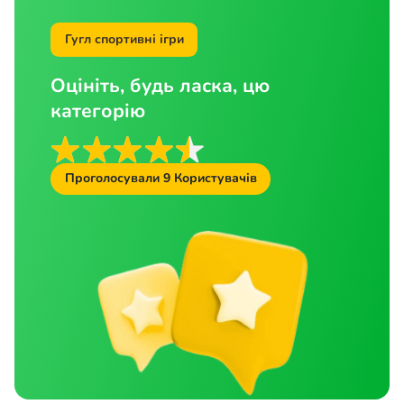
Гугл спортивні ігри
Оцініть, будь ласка, цю
категорію
Проголосували
9
Користувачів