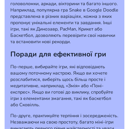
головоломки, аркади, вікторини та багато іншого.
Наприклад, популярна гра Snake в Google Doodle
представлена в різних варіаціях, кожна з яких
пропонує унікальні елементи та завдання. Інші
ігри, такі як Динозавр, PacMan, Крикет або
Баскетбол, дозволяють перевірити свої навички
та встановити нові рекорди.
Поради для ефективної гри
По-перше, вибирайте ігри, які відповідають
вашому поточному настрою. Якщо ви хочете
розслабитися, виберіть щось більш просте і
медитативне, наприклад, «Змія» або «Поні-
експрес». Якщо ви готові до виклику, спробуйте
ігри з елементами змагання, такі як баскетбол
або Сковілль.
По-друге, практикуйте терпіння і зосередженість.
Незважаючи на свою простоту, багато міні-ігри
вимагають певного рівня майстерності та уваги.