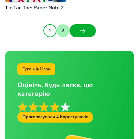
Tic Tac Toe: Paper Note 2
1
2
Гугл міні ігри
Оцініть, будь ласка, цю
категорію
Проголосували
4
Користувачів