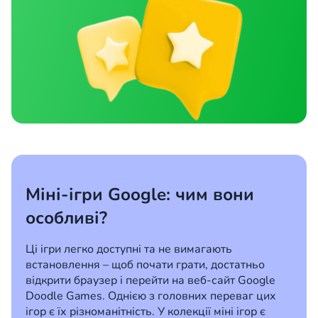
Міні-ігри Google: чим вони
особливі?
Ці ігри легко доступні та не вимагають
встановлення – щоб почати грати, достатньо
відкрити браузер і перейти на веб-сайт Google
Doodle Games. Однією з головних переваг цих
ігор є їх різноманітність. У колекції міні ігор є