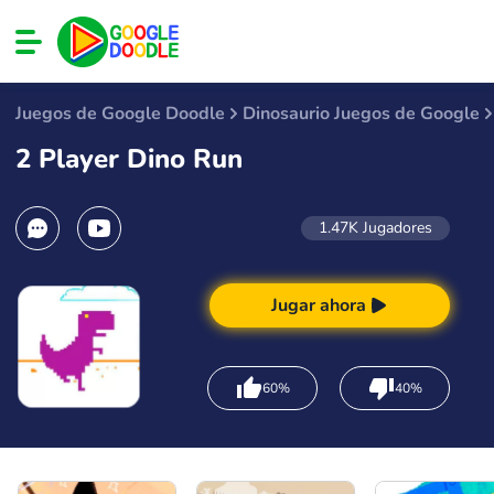
Juegos de Google Doodle
Dinosaurio Juegos de Google
2 Player Dino Run
1.47K
Jugadores
Jugar ahora
60%
40%