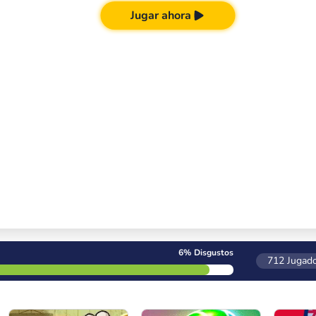
Jugar ahora
6%
Disgustos
712
Jugado