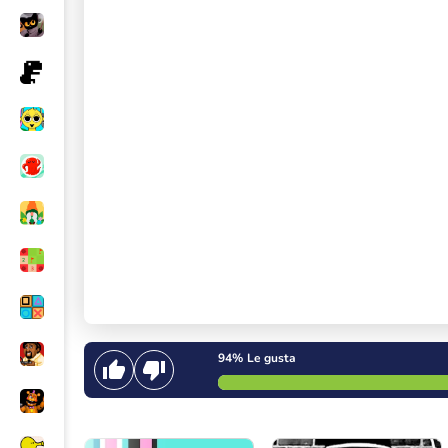
94%
Le gusta