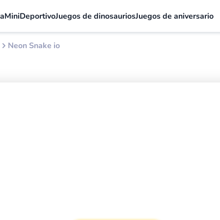
la
Mini
Deportivo
Juegos de dinosaurios
Juegos de aniversario
Neon Snake io