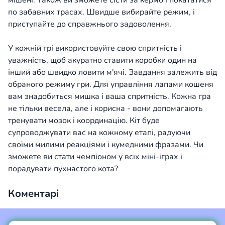
мішені. Також ви зможете сісти за кермо і покататися
по забавних трасах. Швидше вибирайте режим, і
приступайте до справжнього задоволення.
У кожній грі використовуйте свою спритність і
уважність, щоб акуратно ставити коробки один на
інший або швидко ловити м'ячі. Завдання залежить від
обраного режиму гри. Для управління лапами кошеня
вам знадобиться мишка і ваша спритність. Кожна гра
не тільки весела, але і корисна - вони допомагають
тренувати мозок і координацію. Кіт буде
супроводжувати вас на кожному етапі, радуючи
своїми милими реакціями і кумедними фразами. Чи
зможете ви стати чемпіоном у всіх міні-іграх і
порадувати пухнастого кота?
Коментарі