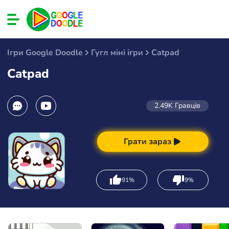
Ігри Google Doodle
Гугл міні ігри
Catpad
Catpad
2.49K
Гравців
Грати зараз
91%
9%