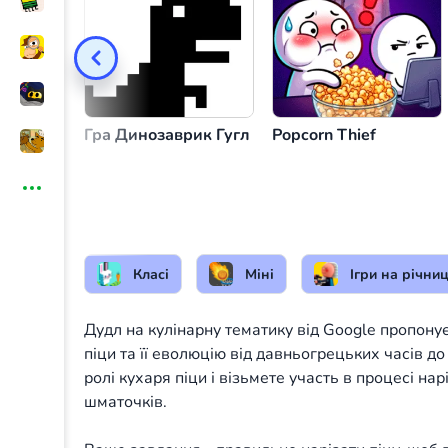
Нарізка піци
або
Гра Динозаврик Гугл
Popcorn Thief
Класі
Міні
Ігри на річни
Дудл на кулінарну тематику від Google пропону
піци та її еволюцію від давньогрецьких часів до 
ролі кухаря піци і візьмете участь в процесі нар
шматочків.