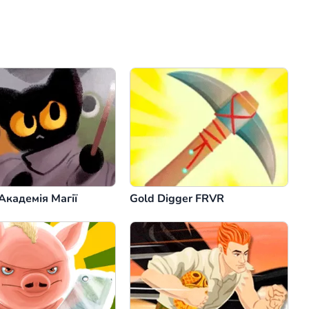
Коментар
Скасувати
Академія Магії
Gold Digger FRVR