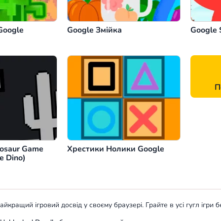
Google
Google Змійка
Google 
П
nosaur Game
Хрестики Нолики Google
e Dino)
йкращий ігровий досвід у своєму браузері. Грайте в усі гугл ігри 