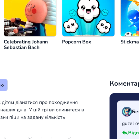
Celebrating Johann
Popcorn Box
Stickma
Sebastian Bach
Коментар
цю
є дітям дізнатися про походження
наших днів. У цій грі ви опинитеся в
Бе
ізки піци на задану кількість
guzel o
Відп