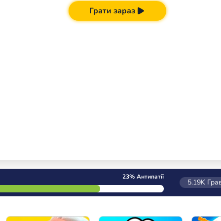
Грати зараз
23%
Антипатії
5.19K
Грав