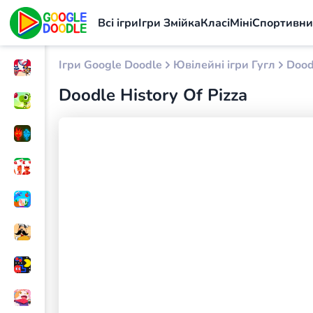
Всі ігри
Ігри Змійка
Класі
Міні
Спортивн
Ігри Google Doodle
Ювілейні ігри Гугл
Dood
Doodle History Of Pizza