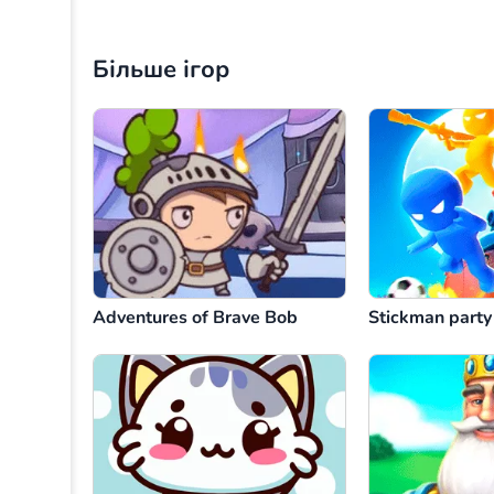
Більше ігор
Adventures of Brave Bob
Stickman party