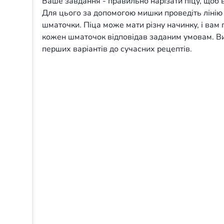
Ваше завдання - правильно нарізати піцу, щоб в
Для цього за допомогою мишки проведіть лінію і
шматочки. Піца може мати різну начинку, і вам п
кожен шматочок відповідав заданим умовам. Вивч
перших варіантів до сучасних рецептів.
Volume
20%