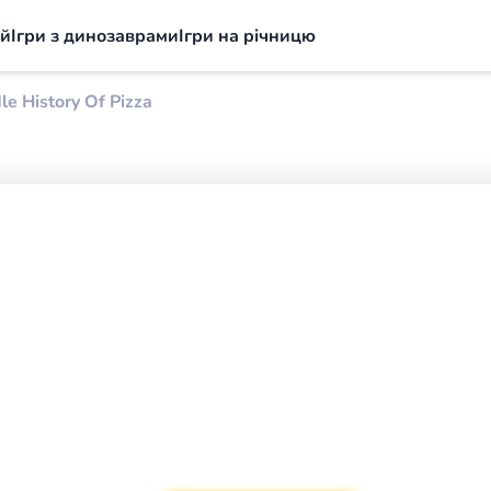
ий
Ігри з динозаврами
Ігри на річницю
le History Of Pizza