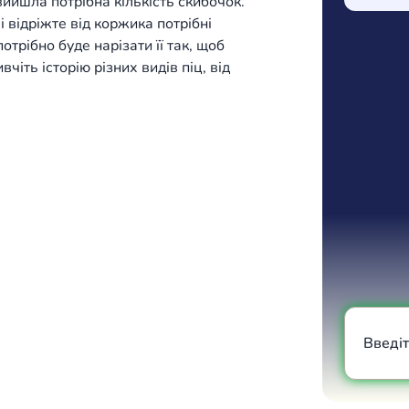
ийшла потрібна кількість скибочок.
 відріжте від коржика потрібні
отрібно буде нарізати її так, щоб
іть історію різних видів піц, від
Введі