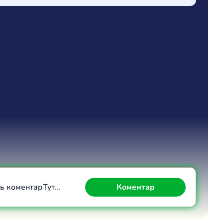
Коментар
Скасувати
ть коментар
Тут...
Коментар