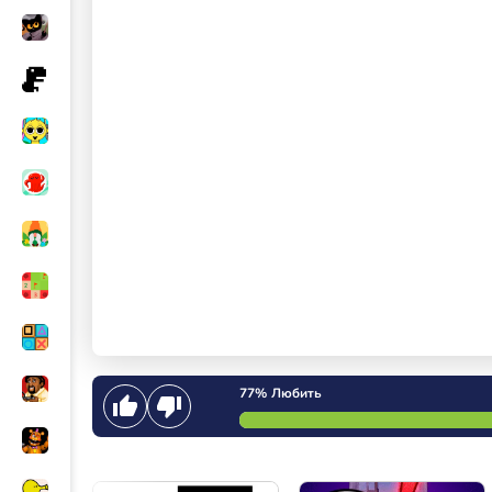
77%
Любить