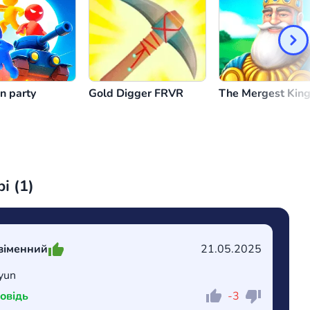
n party
Gold Digger FRVR
The Mergest Kin
і (
1
)
зіменний
21.05.2025
yun
овідь
-3