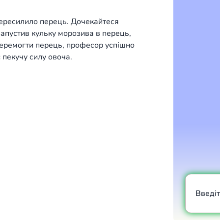
пересилило перець. Дочекайтеся
запустив кульку морозива в перець,
перемогти перець, професор успішно
 пекучу силу овоча.
Введі