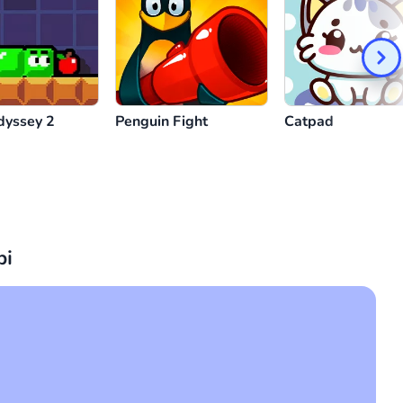
dyssey 2
Penguin Fight
Catpad
рі