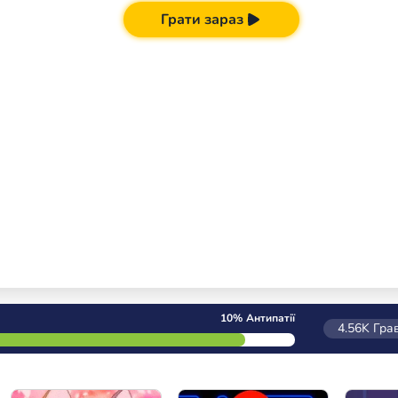
Грати зараз
10%
Антипатії
4.56K
Грав