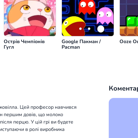
або
або
або
або
або
або
Острів Чемпіонів
Google Пакман /
Ooze O
Гугл
Pacman
Комента
Сковілла. Цей професор навчився
ін першим довів, що молоко
після перцю. У цій грі ви будете
иступаючи в ролі виробника