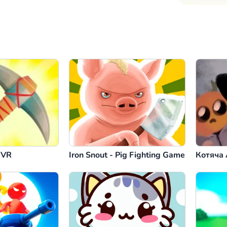
RVR
Iron Snout - Pig Fighting Game
Котяча 