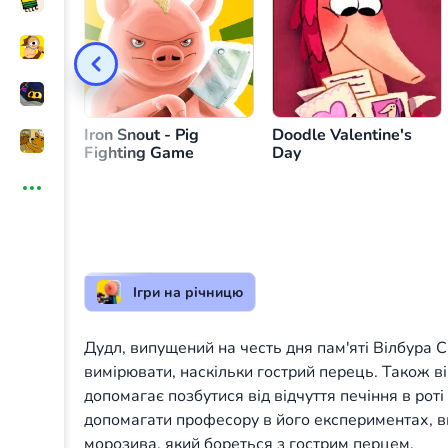
Кидання морозива в перець
або
або
Iron Snout - Pig
Doodle Valentine's
Fighting Game
Day
Ігри на річницю
Дудл, випущений на честь дня пам'яті Вілбура 
вимірювати, наскільки гострий перець. Також в
допомагає позбутися від відчуття печіння в роті 
допомагати професору в його експериментах, в
морозива, який бореться з гострим перцем.