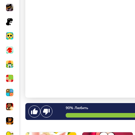
90%
Любить