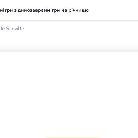
ий
Ігри з динозаврами
Ігри на річницю
le Scoville