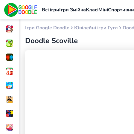
Всі ігри
Ігри Змійка
Класі
Міні
Спортивн
Ігри Google Doodle
Ювілейні ігри Гугл
Dood
Doodle Scoville