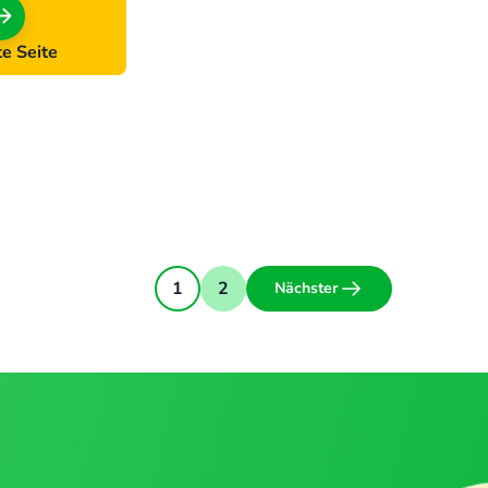
e Seite
1
2
Nächster