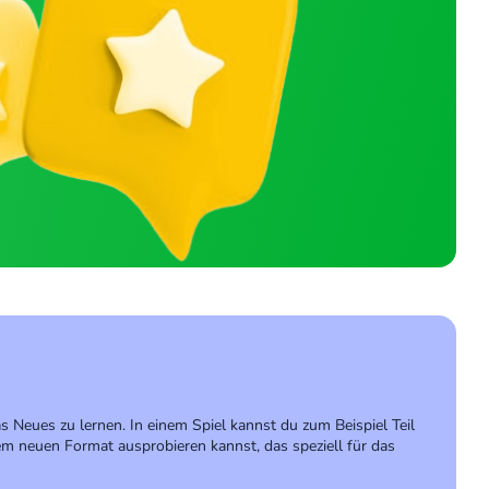
 Neues zu lernen. In einem Spiel kannst du zum Beispiel Teil
m neuen Format ausprobieren kannst, das speziell für das