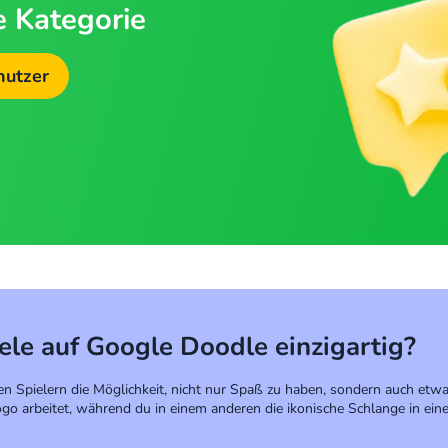
e Kategorie
nutzer
le auf Google Doodle einzigartig?
n Spielern die Möglichkeit, nicht nur Spaß zu haben, sondern auch etwas
 arbeitet, während du in einem anderen die ikonische Schlange in eine