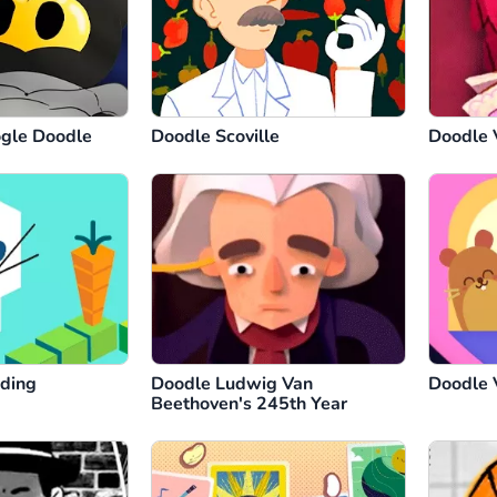
gle Doodle
Doodle Scoville
Doodle 
oding
Doodle Ludwig Van
Doodle 
Beethoven's 245th Year