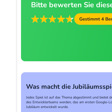
Bitte bewerten Sie dies
Gestimmt
4
Be
Was macht die Jubiläumsspie
Jedes Spiel ist auf das Thema abgestimmt und bietet de
des Entwicklerteams werden, das am ersten Google-Logo
Jubiläum entwickelt wurde.