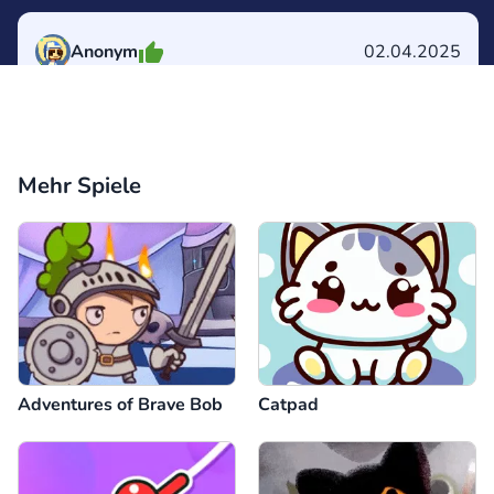
Anonym
02.04.2025
Google snake
Antwort
1
Kommentar
Abbrechen
Mehr Spiele
Kommentar
Abbrechen
Adventures of Brave Bob
Catpad