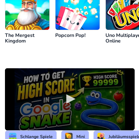
The Mergest
Popcorn Pop!
Uno Multiplay
Kingdom
Online
Schlange Spiele
Mini
Jubiläumsspiel