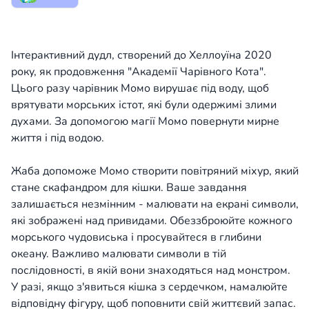
Інтерактивний дудл, створений до Хеллоуїна 2020
року, як продовження "Академії Чарівного Кота".
Цього разу чарівник Момо вирушає під воду, щоб
врятувати морських істот, які були одержимі злими
духами. За допомогою магії Момо повернути мирне
життя і під водою.
Жаба допоможе Момо створити повітряний міхур, який
стане скафандром для кішки. Ваше завдання
залишається незмінним - малювати на екрані символи,
які зображені над привидами. Обеззброюйте кожного
морського чудовиська і просувайтеся в глибини
океану. Важливо малювати символи в тій
послідовності, в якій вони знаходяться над монстром.
У разі, якщо з'явиться кішка з сердечком, намалюйте
відповідну фігуру, щоб поповнити свій життєвий запас.