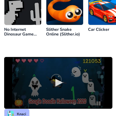
No Internet
Slither Snake
Car Clicker
Dinosaur Game
Online (Slither.io)
(Google Chrome
Dino)
Класі