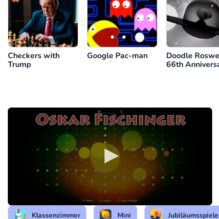
Checkers with
Google Pac-man
Doodle Roswel
Trump
66th Annivers
Klassenzimmer
Mini
Jubiläumsspiele